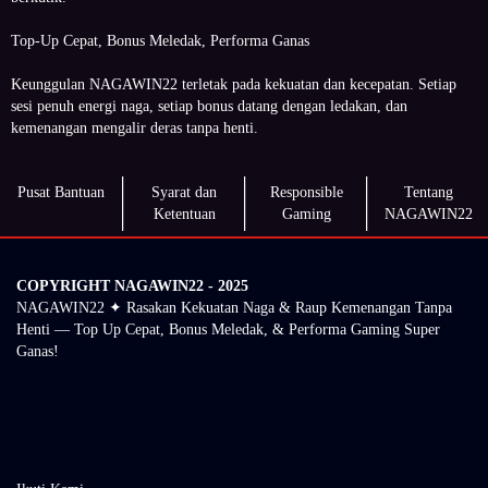
Top-Up Cepat, Bonus Meledak, Performa Ganas
Keunggulan NAGAWIN22 terletak pada kekuatan dan kecepatan. Setiap
sesi penuh energi naga, setiap bonus datang dengan ledakan, dan
kemenangan mengalir deras tanpa henti.
Pusat Bantuan
Syarat dan
Responsible
Tentang
Ketentuan
Gaming
NAGAWIN22
COPYRIGHT NAGAWIN22 - 2025
NAGAWIN22 ✦ Rasakan Kekuatan Naga & Raup Kemenangan Tanpa
Henti — Top Up Cepat, Bonus Meledak, & Performa Gaming Super
Ganas!